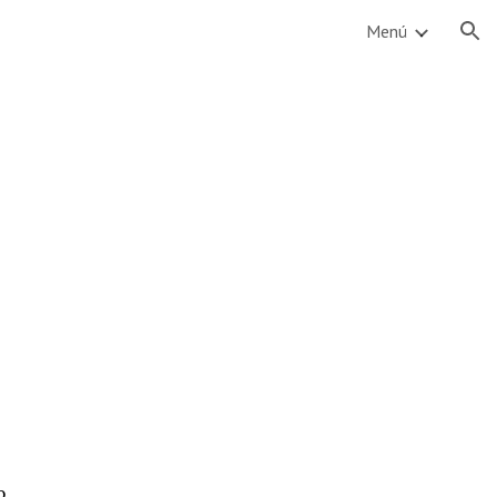
Menú
ion
o