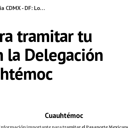
Ciudad de México | Guía CDMX - DF: Lo Mejor del Distrito Federal
ip to main content
Skip to navigat
ra tramitar tu 
 la Delegación 
uhtémoc
Cuauhtémoc
Información importante para 
tramitar el Pasaporte Mexican