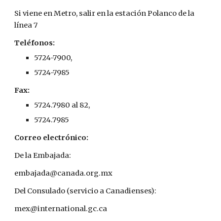
Si viene en Metro, salir en la estación Polanco de la 
línea 7
Teléfonos:
5724-7900, 
5724-7985
Fax:
5724.7980 al 82, 
5724.7985
Correo electrónico:
De la Embajada:
embajada@canada.org.mx
Del Consulado (servicio a Canadienses):
mex@international.gc.ca