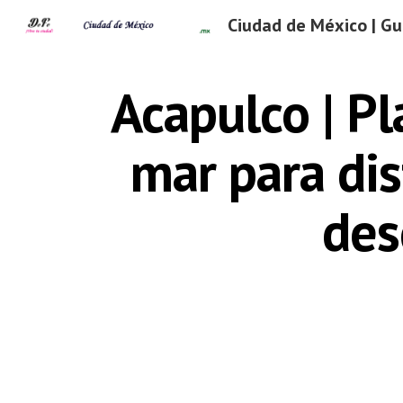
Sk
Acapulco | Pla
mar para disf
des