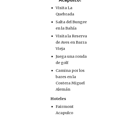
Visita La 
Quebrada 
Salta del Bungee 
en la Bahía
Visita la Reserva 
de Aves en Barra 
Vieja
Juega una ronda 
de golf
Camina por los 
bares en la 
Costera Miguel 
Alemán
Hoteles
Fairmont 
Acapulco 