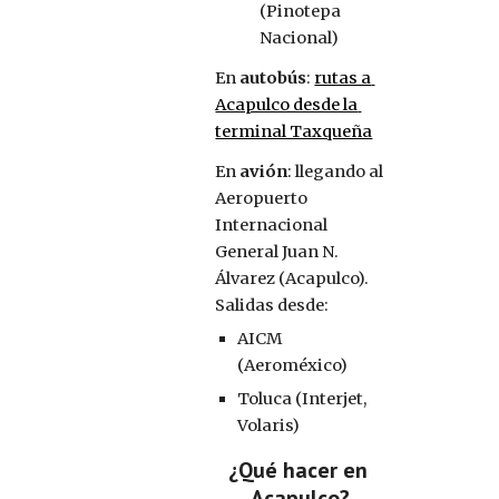
(Pinotepa 
Nacional)
En 
autobús
: 
rutas a 
Acapulco desde la 
terminal Taxqueña
En 
avión
: llegando al 
Aeropuerto 
Internacional 
General Juan N. 
Álvarez (Acapulco). 
Salidas desde:
AICM 
(Aeroméxico)
Toluca (Interjet, 
Volaris) 
¿Qué hacer en 
Acapulco?