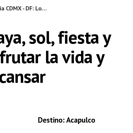
Ciudad de México | Guía CDMX - DF: Lo Mejor del Distrito Federal
ip to main content
Skip to navigat
ya, sol, fiesta y 
rutar la vida y 
cansar
Destino: Acapulco