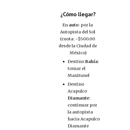
¿Cómo llegar?
En 
auto
: por la 
Autopista del Sol 
(cuota: ~$500.00 
desde la Ciudad de 
México)
Destino 
Bahía
: 
tomar el 
Maxitunel
Destino 
Acapulco 
Diamante
: 
continuar por 
la autopista 
hacia Acapulco 
Diamante 