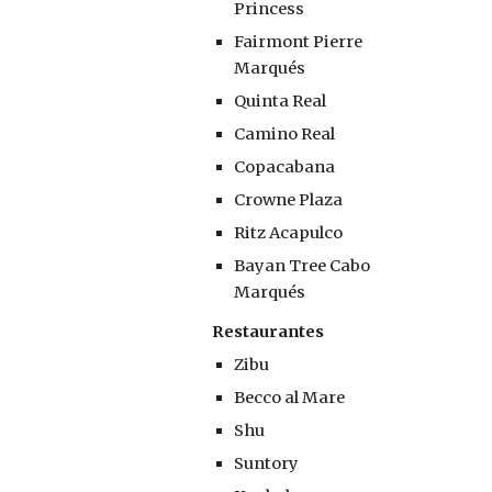
Princess
Fairmont Pierre 
Marqués
Quinta Real
Camino Real
Copacabana
Crowne Plaza
Ritz Acapulco
Bayan Tree Cabo 
Marqués
Restaurantes
Zibu
Becco al Mare
Shu
Suntory