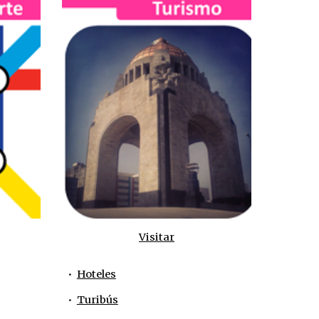
Visitar
•  
Hoteles
•  
Turibús