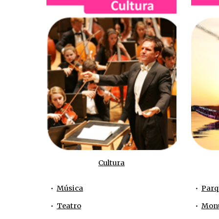
Cultura
•  
Música
•  
Parq
•  
Teatro
•  
Mon