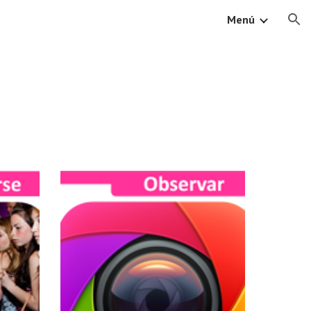
Menú
ion